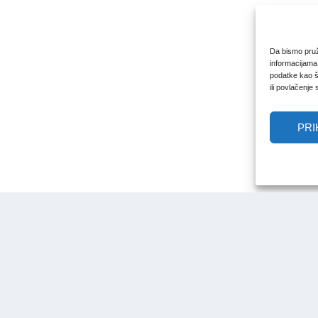
Da bismo pruži
informacijama
podatke kao št
ili povlačenje
PRI