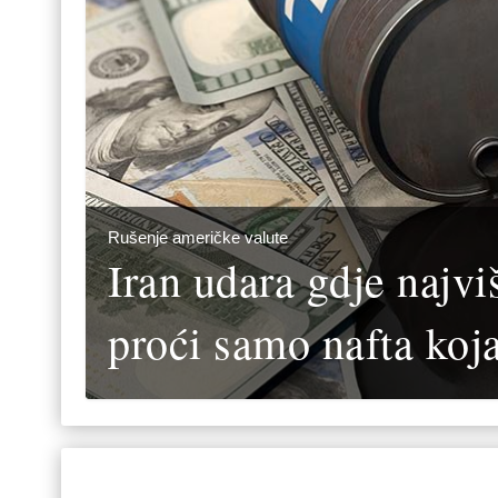
Rušenje američke valute
Iran udara gdje najv
proći samo nafta koj