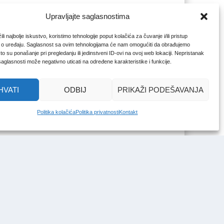
Upravljajte saglasnostima
li najbolje iskustvo, koristimo tehnologije poput kolačića za čuvanje i/ili pristup
 o uređaju. Saglasnost sa ovim tehnologijama će nam omogućiti da obrađujemo
o su ponašanje pri pregledanju ili jedinstveni ID-ovi na ovoj web lokaciji. Nepristanak
 saglasnosti može negativno uticati na određene karakteristike i funkcije.
HVATI
ODBIJ
PRIKAŽI PODEŠAVANJA
Politika kolačića
Politika privatnosti
Kontakt