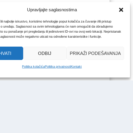
Upravljajte saglasnostima
li najbolje iskustvo, koristimo tehnologije poput kolačića za čuvanje i/ili pristup
 o uređaju. Saglasnost sa ovim tehnologijama će nam omogućiti da obrađujemo
o su ponašanje pri pregledanju ili jedinstveni ID-ovi na ovoj web lokaciji. Nepristanak
 saglasnosti može negativno uticati na određene karakteristike i funkcije.
HVATI
ODBIJ
PRIKAŽI PODEŠAVANJA
Politika kolačića
Politika privatnosti
Kontakt