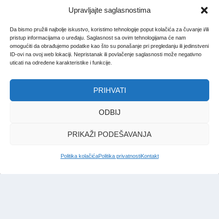
Upravljajte saglasnostima
Da bismo pružili najbolje iskustvo, koristimo tehnologije poput kolačića za čuvanje i/ili
pristup informacijama o uređaju. Saglasnost sa ovim tehnologijama će nam
omogućiti da obrađujemo podatke kao što su ponašanje pri pregledanju ili jedinstveni
ID-ovi na ovoj web lokaciji. Nepristanak ili povlačenje saglasnosti može negativno
uticati na određene karakteristike i funkcije.
PRIHVATI
ODBIJ
PRIKAŽI PODEŠAVANJA
Politika kolačića
Politika privatnosti
Kontakt