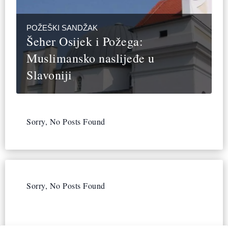
POŽEŠKI SANDŽAK
Šeher Osijek i Požega:
Muslimansko naslijeđe u
Slavoniji
Sorry, No Posts Found
Sorry, No Posts Found