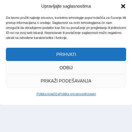
Upravljajte saglasnostima
Da bismo pružili najbolje iskustvo, koristimo tehnologije poput kolačića za čuvanje i/ili
pristup informacijama o uređaju. Saglasnost sa ovim tehnologijama će nam
omogućiti da obrađujemo podatke kao što su ponašanje pri pregledanju ili jedinstveni
ID-ovi na ovoj web lokaciji. Nepristanak ili povlačenje saglasnosti može negativno
uticati na određene karakteristike i funkcije.
PRIHVATI
ODBIJ
PRIKAŽI PODEŠAVANJA
Politika kolačića
Politika privatnosti
Kontakt