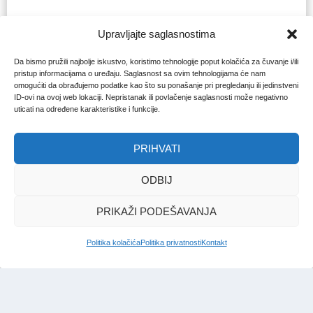
Upravljajte saglasnostima
Da bismo pružili najbolje iskustvo, koristimo tehnologije poput kolačića za čuvanje i/ili
pristup informacijama o uređaju. Saglasnost sa ovim tehnologijama će nam
omogućiti da obrađujemo podatke kao što su ponašanje pri pregledanju ili jedinstveni
ID-ovi na ovoj web lokaciji. Nepristanak ili povlačenje saglasnosti može negativno
uticati na određene karakteristike i funkcije.
PRIHVATI
ODBIJ
PRIKAŽI PODEŠAVANJA
Politika kolačića
Politika privatnosti
Kontakt