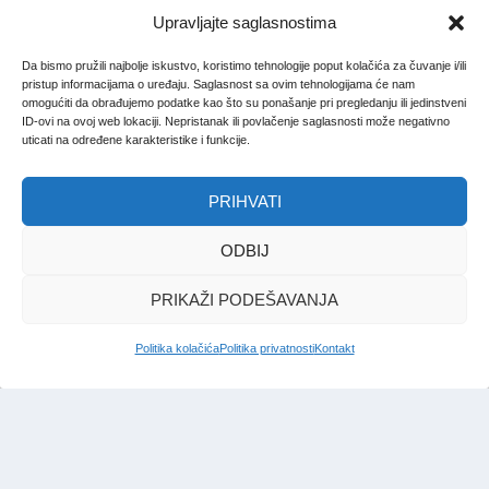
Upravljajte saglasnostima
Da bismo pružili najbolje iskustvo, koristimo tehnologije poput kolačića za čuvanje i/ili
pristup informacijama o uređaju. Saglasnost sa ovim tehnologijama će nam
omogućiti da obrađujemo podatke kao što su ponašanje pri pregledanju ili jedinstveni
ID-ovi na ovoj web lokaciji. Nepristanak ili povlačenje saglasnosti može negativno
uticati na određene karakteristike i funkcije.
PRIHVATI
ODBIJ
PRIKAŽI PODEŠAVANJA
Politika kolačića
Politika privatnosti
Kontakt