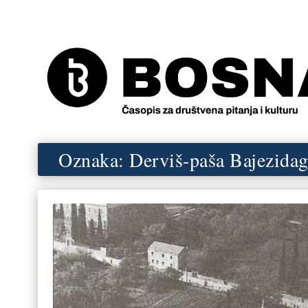
Oznaka:
Derviš-paša Bajezidag