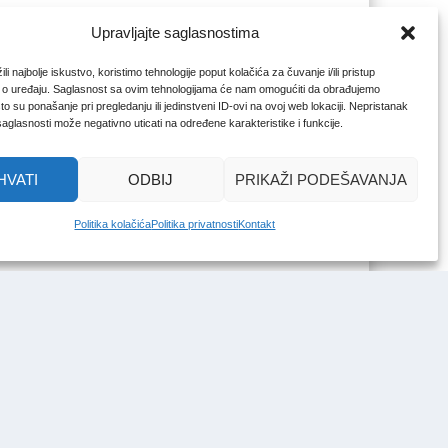
Upravljajte saglasnostima
li najbolje iskustvo, koristimo tehnologije poput kolačića za čuvanje i/ili pristup
 o uređaju. Saglasnost sa ovim tehnologijama će nam omogućiti da obrađujemo
o su ponašanje pri pregledanju ili jedinstveni ID-ovi na ovoj web lokaciji. Nepristanak
 saglasnosti može negativno uticati na određene karakteristike i funkcije.
HVATI
ODBIJ
PRIKAŽI PODEŠAVANJA
Politika kolačića
Politika privatnosti
Kontakt