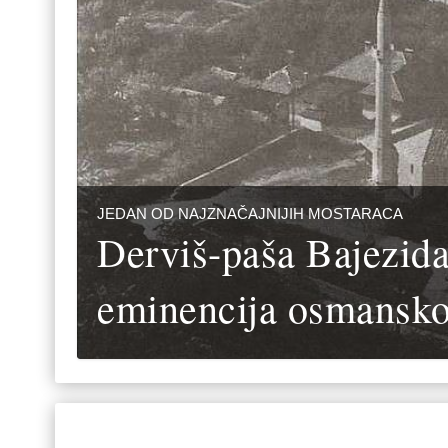
JEDAN OD NAJZNAČAJNIJIH MOSTARACA
Derviš-paša Bajezidag
eminencija osmansko