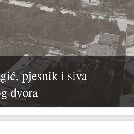
ić, pjesnik i siva
g dvora