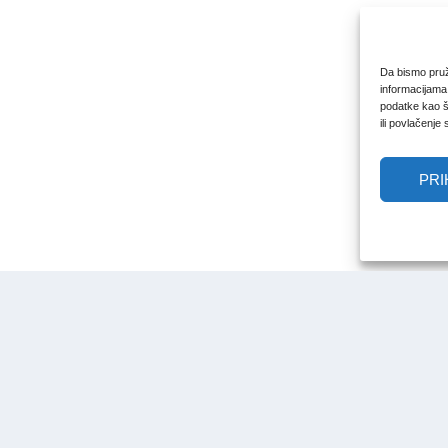
Da bismo pruži
informacijama
podatke kao št
ili povlačenje
PRI