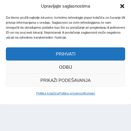
Upravljajte saglasnostima
Da bismo pružili najbolje iskustvo, koristimo tehnologije poput kolačića za čuvanje i/ili
pristup informacijama o uređaju. Saglasnost sa ovim tehnologijama će nam
omogućiti da obrađujemo podatke kao što su ponašanje pri pregledanju ili jedinstveni
ID-ovi na ovoj web lokaciji. Nepristanak ili povlačenje saglasnosti može negativno
uticati na određene karakteristike i funkcije.
PRIHVATI
ODBIJ
PRIKAŽI PODEŠAVANJA
Politika kolačića
Politika privatnosti
Kontakt