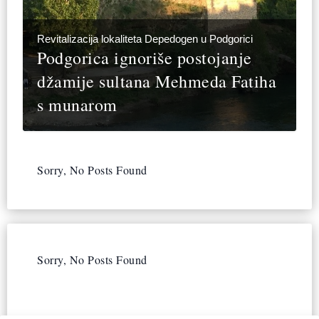
Revitalizacija lokaliteta Depedogen u Podgorici
Podgorica ignoriše postojanje
džamije sultana Mehmeda Fatiha
s munarom
Sorry, No Posts Found
Sorry, No Posts Found