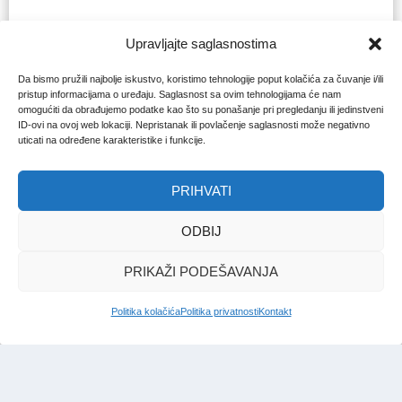
Upravljajte saglasnostima
Da bismo pružili najbolje iskustvo, koristimo tehnologije poput kolačića za čuvanje i/ili
pristup informacijama o uređaju. Saglasnost sa ovim tehnologijama će nam
omogućiti da obrađujemo podatke kao što su ponašanje pri pregledanju ili jedinstveni
ID-ovi na ovoj web lokaciji. Nepristanak ili povlačenje saglasnosti može negativno
uticati na određene karakteristike i funkcije.
PRIHVATI
ODBIJ
PRIKAŽI PODEŠAVANJA
Politika kolačića
Politika privatnosti
Kontakt