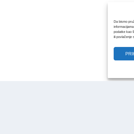
Da bismo pruži
informacijama
podatke kao št
ili povlačenje
PRI