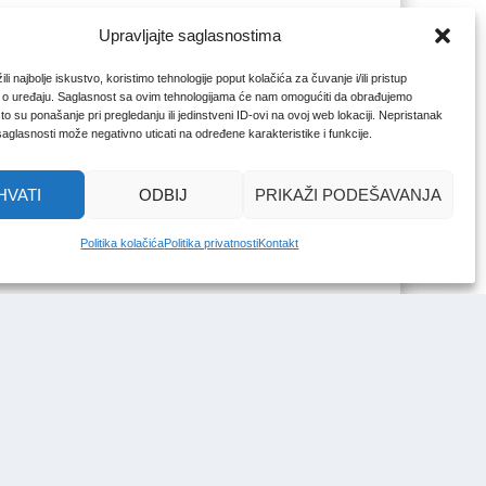
Upravljajte saglasnostima
li najbolje iskustvo, koristimo tehnologije poput kolačića za čuvanje i/ili pristup
 o uređaju. Saglasnost sa ovim tehnologijama će nam omogućiti da obrađujemo
o su ponašanje pri pregledanju ili jedinstveni ID-ovi na ovoj web lokaciji. Nepristanak
 saglasnosti može negativno uticati na određene karakteristike i funkcije.
HVATI
ODBIJ
PRIKAŽI PODEŠAVANJA
Politika kolačića
Politika privatnosti
Kontakt