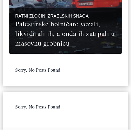
RATNI ZLOČIN IZRAELSKIH SNAGA
Palestinske bolničare vezali,
likvidirali ih, a onda ih zatrpali u
masovnu grobnicu
Sorry, No Posts Found
Sorry, No Posts Found