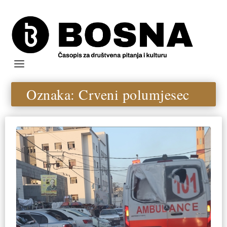
Oznaka:
Crveni polumjesec