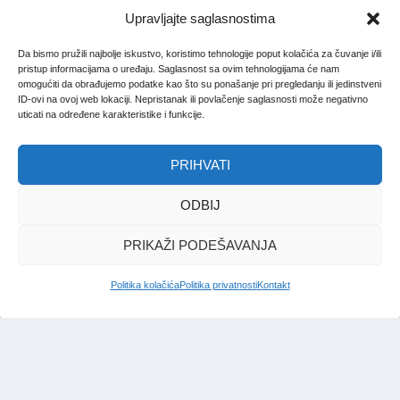
Upravljajte saglasnostima
Da bismo pružili najbolje iskustvo, koristimo tehnologije poput kolačića za čuvanje i/ili
pristup informacijama o uređaju. Saglasnost sa ovim tehnologijama će nam
omogućiti da obrađujemo podatke kao što su ponašanje pri pregledanju ili jedinstveni
ID-ovi na ovoj web lokaciji. Nepristanak ili povlačenje saglasnosti može negativno
uticati na određene karakteristike i funkcije.
PRIHVATI
ODBIJ
PRIKAŽI PODEŠAVANJA
Politika kolačića
Politika privatnosti
Kontakt