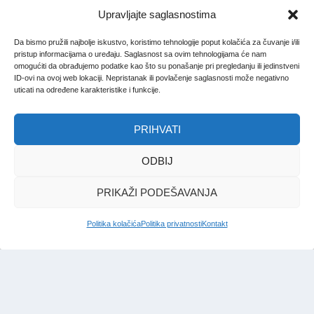
Upravljajte saglasnostima
Da bismo pružili najbolje iskustvo, koristimo tehnologije poput kolačića za čuvanje i/ili
pristup informacijama o uređaju. Saglasnost sa ovim tehnologijama će nam
omogućiti da obrađujemo podatke kao što su ponašanje pri pregledanju ili jedinstveni
ID-ovi na ovoj web lokaciji. Nepristanak ili povlačenje saglasnosti može negativno
uticati na određene karakteristike i funkcije.
PRIHVATI
ODBIJ
PRIKAŽI PODEŠAVANJA
Politika kolačića
Politika privatnosti
Kontakt