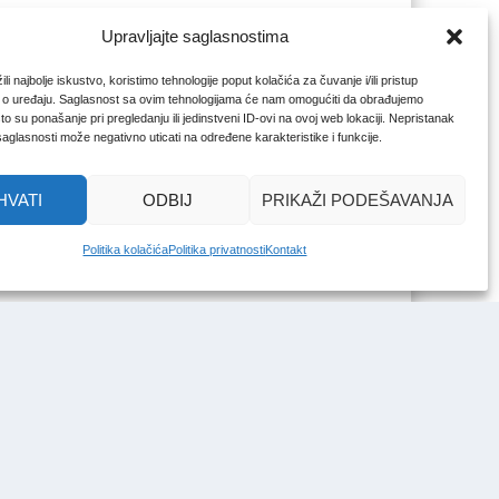
Upravljajte saglasnostima
li najbolje iskustvo, koristimo tehnologije poput kolačića za čuvanje i/ili pristup
 o uređaju. Saglasnost sa ovim tehnologijama će nam omogućiti da obrađujemo
o su ponašanje pri pregledanju ili jedinstveni ID-ovi na ovoj web lokaciji. Nepristanak
 saglasnosti može negativno uticati na određene karakteristike i funkcije.
HVATI
ODBIJ
PRIKAŽI PODEŠAVANJA
Politika kolačića
Politika privatnosti
Kontakt