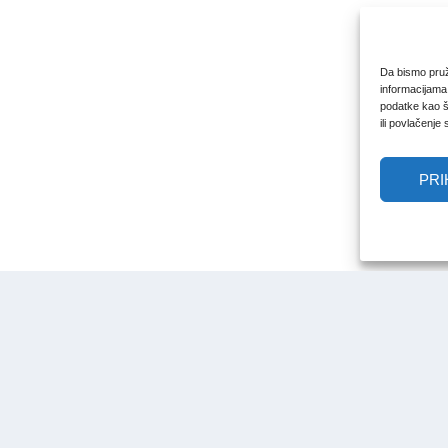
Da bismo pruži
informacijama
podatke kao št
ili povlačenje
PRI