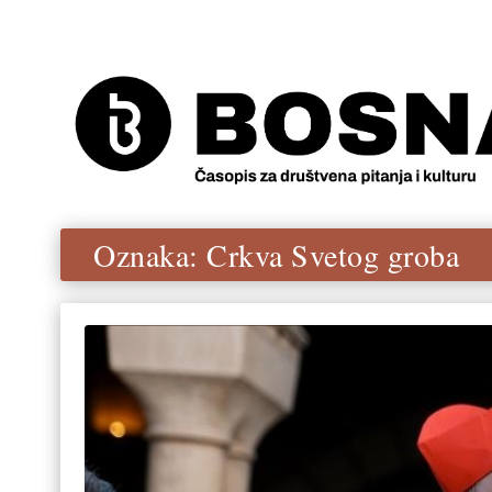
Oznaka:
Crkva Svetog groba