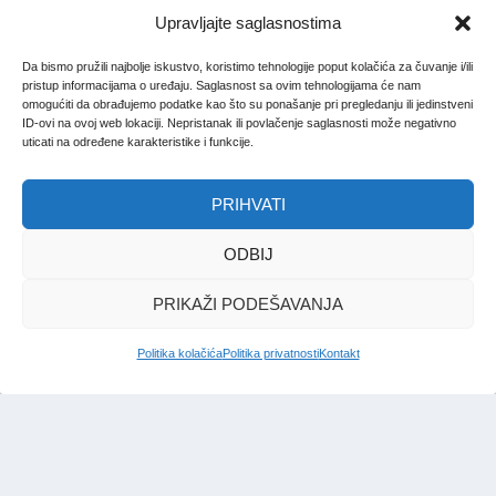
Upravljajte saglasnostima
Da bismo pružili najbolje iskustvo, koristimo tehnologije poput kolačića za čuvanje i/ili
pristup informacijama o uređaju. Saglasnost sa ovim tehnologijama će nam
omogućiti da obrađujemo podatke kao što su ponašanje pri pregledanju ili jedinstveni
ID-ovi na ovoj web lokaciji. Nepristanak ili povlačenje saglasnosti može negativno
uticati na određene karakteristike i funkcije.
PRIHVATI
ODBIJ
PRIKAŽI PODEŠAVANJA
Politika kolačića
Politika privatnosti
Kontakt