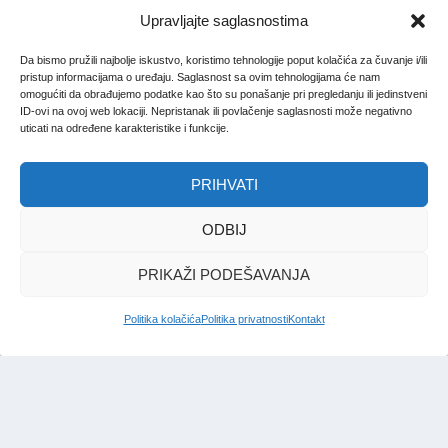
Upravljajte saglasnostima
Da bismo pružili najbolje iskustvo, koristimo tehnologije poput kolačića za čuvanje i/ili
pristup informacijama o uređaju. Saglasnost sa ovim tehnologijama će nam
omogućiti da obrađujemo podatke kao što su ponašanje pri pregledanju ili jedinstveni
ID-ovi na ovoj web lokaciji. Nepristanak ili povlačenje saglasnosti može negativno
uticati na određene karakteristike i funkcije.
PRIHVATI
ODBIJ
PRIKAŽI PODEŠAVANJA
Politika kolačića
Politika privatnosti
Kontakt