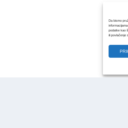
Da bismo pruži
informacijama
podatke kao št
ili povlačenje
PRI