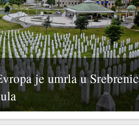
Evropa je umrla u Srebrenic
nula