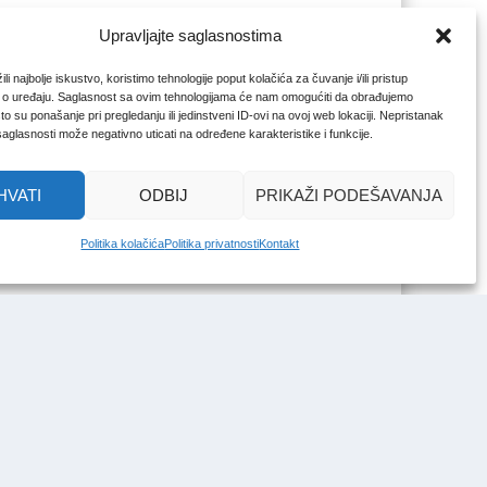
Upravljajte saglasnostima
li najbolje iskustvo, koristimo tehnologije poput kolačića za čuvanje i/ili pristup
 o uređaju. Saglasnost sa ovim tehnologijama će nam omogućiti da obrađujemo
o su ponašanje pri pregledanju ili jedinstveni ID-ovi na ovoj web lokaciji. Nepristanak
 saglasnosti može negativno uticati na određene karakteristike i funkcije.
HVATI
ODBIJ
PRIKAŽI PODEŠAVANJA
Politika kolačića
Politika privatnosti
Kontakt