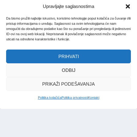
Upravljajte saglasnostima
Da bismo pružili najbolje iskustvo, koristimo tehnologije poput kolačića za čuvanje i/ili
pristup informacijama o uređaju. Saglasnost sa ovim tehnologijama će nam
omogućiti da obrađujemo podatke kao što su ponašanje pri pregledanju ili jedinstveni
ID-ovi na ovoj web lokaciji. Nepristanak ili povlačenje saglasnosti može negativno
uticati na određene karakteristike i funkcije.
PRIHVATI
ODBIJ
PRIKAŽI PODEŠAVANJA
Politika kolačića
Politika privatnosti
Kontakt