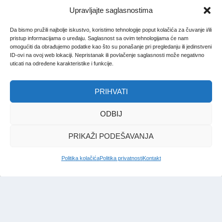
Upravljajte saglasnostima
Da bismo pružili najbolje iskustvo, koristimo tehnologije poput kolačića za čuvanje i/ili
pristup informacijama o uređaju. Saglasnost sa ovim tehnologijama će nam
omogućiti da obrađujemo podatke kao što su ponašanje pri pregledanju ili jedinstveni
ID-ovi na ovoj web lokaciji. Nepristanak ili povlačenje saglasnosti može negativno
uticati na određene karakteristike i funkcije.
PRIHVATI
ODBIJ
PRIKAŽI PODEŠAVANJA
Politika kolačića
Politika privatnosti
Kontakt