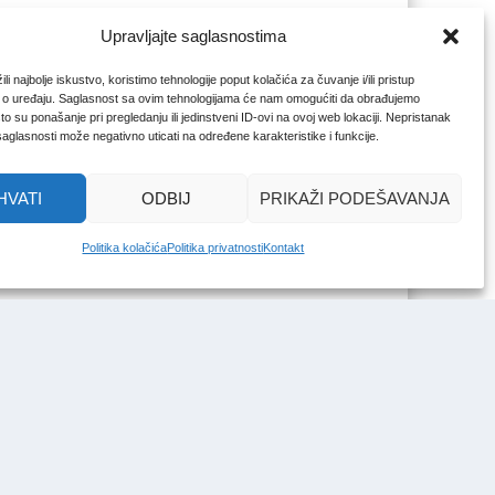
Upravljajte saglasnostima
li najbolje iskustvo, koristimo tehnologije poput kolačića za čuvanje i/ili pristup
 o uređaju. Saglasnost sa ovim tehnologijama će nam omogućiti da obrađujemo
o su ponašanje pri pregledanju ili jedinstveni ID-ovi na ovoj web lokaciji. Nepristanak
 saglasnosti može negativno uticati na određene karakteristike i funkcije.
HVATI
ODBIJ
PRIKAŽI PODEŠAVANJA
Politika kolačića
Politika privatnosti
Kontakt