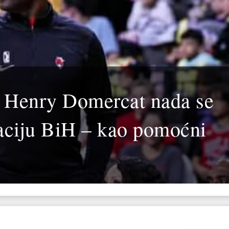
c Henry Domercat nada se
taciju BiH – kao pomoćni