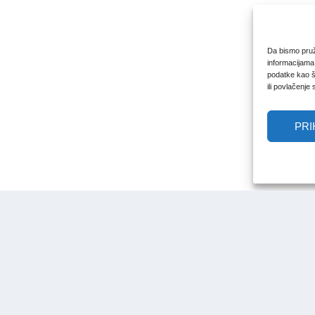
Da bismo pruži
informacijama
podatke kao št
ili povlačenje
PRI