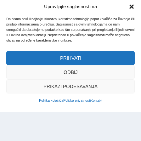
Upravljajte saglasnostima
Da bismo pružili najbolje iskustvo, koristimo tehnologije poput kolačića za čuvanje i/ili
pristup informacijama o uređaju. Saglasnost sa ovim tehnologijama će nam
omogućiti da obrađujemo podatke kao što su ponašanje pri pregledanju ili jedinstveni
ID-ovi na ovoj web lokaciji. Nepristanak ili povlačenje saglasnosti može negativno
uticati na određene karakteristike i funkcije.
PRIHVATI
ODBIJ
PRIKAŽI PODEŠAVANJA
Politika kolačića
Politika privatnosti
Kontakt