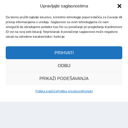
Upravljajte saglasnostima
Da bismo pružili najbolje iskustvo, koristimo tehnologije poput kolačića za čuvanje i/ili
pristup informacijama o uređaju. Saglasnost sa ovim tehnologijama će nam
omogućiti da obrađujemo podatke kao što su ponašanje pri pregledanju ili jedinstveni
ID-ovi na ovoj web lokaciji. Nepristanak ili povlačenje saglasnosti može negativno
uticati na određene karakteristike i funkcije.
PRIHVATI
ODBIJ
PRIKAŽI PODEŠAVANJA
Politika kolačića
Politika privatnosti
Kontakt