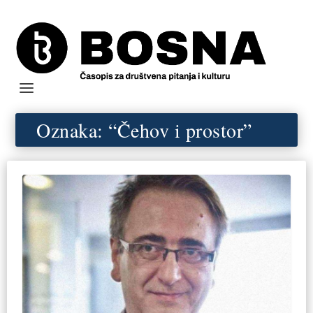
Oznaka:
“Čehov i prostor”