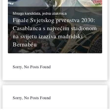
Mnogo kandidata, jedna utakmica
Finale Svjetskog prvenstva 2030:
Casablanca s najvećim stadionom
na svijetu izaziva madridski
Bernabéu
Sorry, No Posts Found
Sorry, No Posts Found