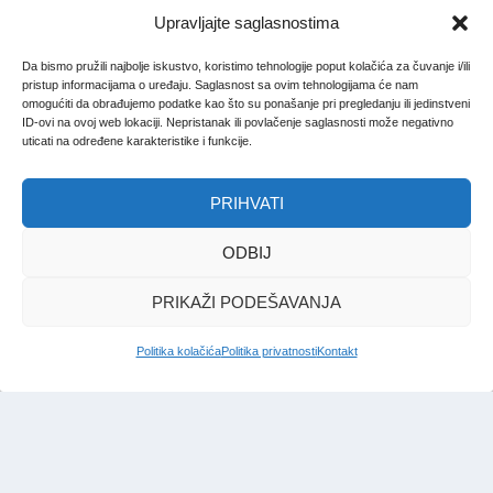
Upravljajte saglasnostima
Da bismo pružili najbolje iskustvo, koristimo tehnologije poput kolačića za čuvanje i/ili
pristup informacijama o uređaju. Saglasnost sa ovim tehnologijama će nam
omogućiti da obrađujemo podatke kao što su ponašanje pri pregledanju ili jedinstveni
ID-ovi na ovoj web lokaciji. Nepristanak ili povlačenje saglasnosti može negativno
uticati na određene karakteristike i funkcije.
PRIHVATI
ODBIJ
PRIKAŽI PODEŠAVANJA
Politika kolačića
Politika privatnosti
Kontakt