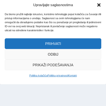
Upravljajte saglasnostima
Da bismo pružili najbolje iskustvo, koristimo tehnologije poput kolačića za čuvanje i/ili
pristup informacijama o uređaju. Saglasnost sa ovim tehnologijama će nam
omogućiti da obrađujemo podatke kao što su ponašanje pri pregledanju ili jedinstveni
ID-ovi na ovoj web lokaciji. Nepristanak ili povlačenje saglasnosti može negativno
uticati na određene karakteristike i funkcije.
PRIHVATI
ODBIJ
PRIKAŽI PODEŠAVANJA
Politika kolačića
Politika privatnosti
Kontakt