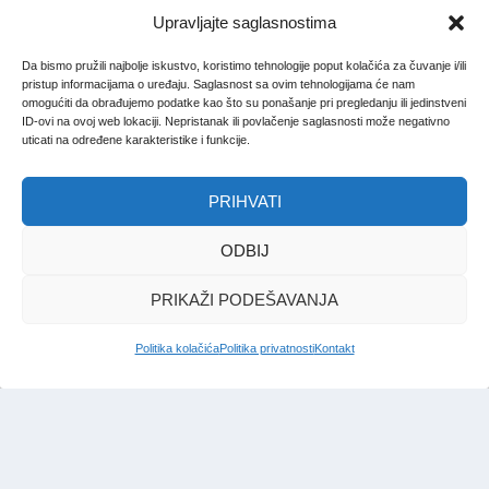
Upravljajte saglasnostima
Da bismo pružili najbolje iskustvo, koristimo tehnologije poput kolačića za čuvanje i/ili
pristup informacijama o uređaju. Saglasnost sa ovim tehnologijama će nam
omogućiti da obrađujemo podatke kao što su ponašanje pri pregledanju ili jedinstveni
ID-ovi na ovoj web lokaciji. Nepristanak ili povlačenje saglasnosti može negativno
uticati na određene karakteristike i funkcije.
PRIHVATI
ODBIJ
PRIKAŽI PODEŠAVANJA
Politika kolačića
Politika privatnosti
Kontakt