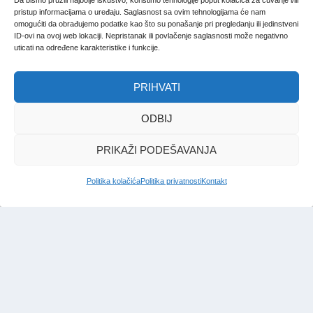
Da bismo pružili najbolje iskustvo, koristimo tehnologije poput kolačića za čuvanje i/ili
pristup informacijama o uređaju. Saglasnost sa ovim tehnologijama će nam
omogućiti da obrađujemo podatke kao što su ponašanje pri pregledanju ili jedinstveni
ID-ovi na ovoj web lokaciji. Nepristanak ili povlačenje saglasnosti može negativno
uticati na određene karakteristike i funkcije.
PRIHVATI
ODBIJ
PRIKAŽI PODEŠAVANJA
Politika kolačića
Politika privatnosti
Kontakt