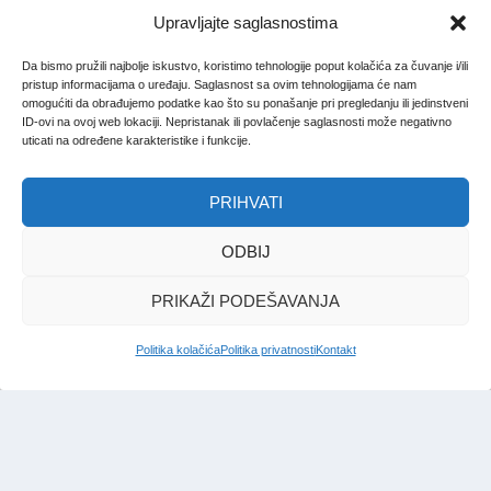
Upravljajte saglasnostima
Da bismo pružili najbolje iskustvo, koristimo tehnologije poput kolačića za čuvanje i/ili
pristup informacijama o uređaju. Saglasnost sa ovim tehnologijama će nam
omogućiti da obrađujemo podatke kao što su ponašanje pri pregledanju ili jedinstveni
ID-ovi na ovoj web lokaciji. Nepristanak ili povlačenje saglasnosti može negativno
uticati na određene karakteristike i funkcije.
PRIHVATI
ODBIJ
PRIKAŽI PODEŠAVANJA
Politika kolačića
Politika privatnosti
Kontakt