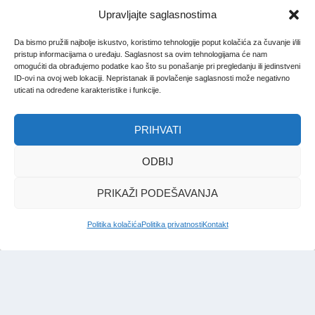
Upravljajte saglasnostima
Da bismo pružili najbolje iskustvo, koristimo tehnologije poput kolačića za čuvanje i/ili
pristup informacijama o uređaju. Saglasnost sa ovim tehnologijama će nam
omogućiti da obrađujemo podatke kao što su ponašanje pri pregledanju ili jedinstveni
ID-ovi na ovoj web lokaciji. Nepristanak ili povlačenje saglasnosti može negativno
uticati na određene karakteristike i funkcije.
PRIHVATI
ODBIJ
PRIKAŽI PODEŠAVANJA
Politika kolačića
Politika privatnosti
Kontakt