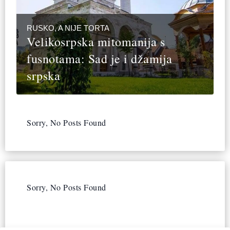
RUSKO, A NIJE TORTA
Velikosrpska mitomanija s
fusnotama: Sad je i džamija
srpska
Sorry, No Posts Found
Sorry, No Posts Found