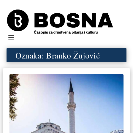
Oznaka:
Branko Žujović