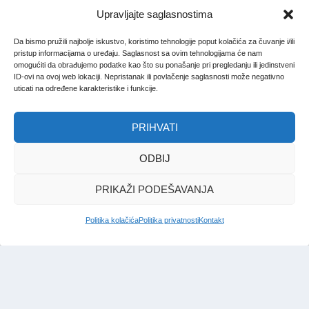
Upravljajte saglasnostima
Da bismo pružili najbolje iskustvo, koristimo tehnologije poput kolačića za čuvanje i/ili
pristup informacijama o uređaju. Saglasnost sa ovim tehnologijama će nam
omogućiti da obrađujemo podatke kao što su ponašanje pri pregledanju ili jedinstveni
ID-ovi na ovoj web lokaciji. Nepristanak ili povlačenje saglasnosti može negativno
uticati na određene karakteristike i funkcije.
PRIHVATI
ODBIJ
PRIKAŽI PODEŠAVANJA
Politika kolačića
Politika privatnosti
Kontakt