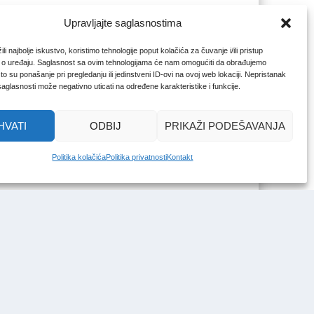
Upravljajte saglasnostima
li najbolje iskustvo, koristimo tehnologije poput kolačića za čuvanje i/ili pristup
 o uređaju. Saglasnost sa ovim tehnologijama će nam omogućiti da obrađujemo
o su ponašanje pri pregledanju ili jedinstveni ID-ovi na ovoj web lokaciji. Nepristanak
 saglasnosti može negativno uticati na određene karakteristike i funkcije.
HVATI
ODBIJ
PRIKAŽI PODEŠAVANJA
Politika kolačića
Politika privatnosti
Kontakt