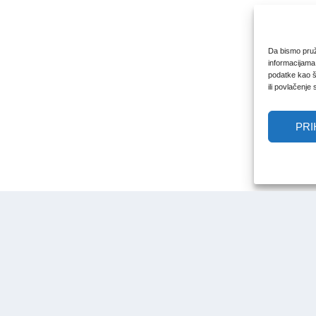
Da bismo pruži
informacijama
podatke kao št
ili povlačenje
PRI