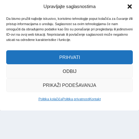
Upravljajte saglasnostima
Da bismo pružili najbolje iskustvo, koristimo tehnologije poput kolačića za čuvanje i/ili
pristup informacijama o uređaju. Saglasnost sa ovim tehnologijama će nam
omogućiti da obrađujemo podatke kao što su ponašanje pri pregledanju ili jedinstveni
ID-ovi na ovoj web lokaciji. Nepristanak ili povlačenje saglasnosti može negativno
uticati na određene karakteristike i funkcije.
PRIHVATI
ODBIJ
PRIKAŽI PODEŠAVANJA
Politika kolačića
Politika privatnosti
Kontakt