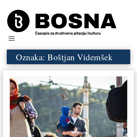
Oznaka:
Boštjan Videmšek