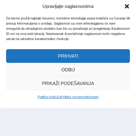
Upravljajte saglasnostima
Da bismo pružili najbolje iskustvo, koristimo tehnologije poput kolačića za čuvanje i/ili
pristup informacijama o uređaju. Saglasnost sa ovim tehnologijama će nam
omogućiti da obrađujemo podatke kao što su ponašanje pri pregledanju ili jedinstveni
ID-ovi na ovoj web lokaciji. Nepristanak ili povlačenje saglasnosti može negativno
uticati na određene karakteristike i funkcije.
PRIHVATI
ODBIJ
PRIKAŽI PODEŠAVANJA
Politika kolačića
Politika privatnosti
Kontakt