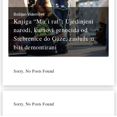
Boštjan Videmšek
Knjiga “Mir i rat”: Ujedinjeni
narodi, kumovi genocida od
Srebrenice do Gaze, zaslužuju
biti demontirani
Sorry, No Posts Found
Sorry, No Posts Found