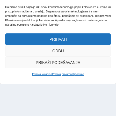
Da bismo pružili najbolje iskustvo, koristimo tehnologije poput kolačića za čuvanje i/ili
pristup informacijama o uređaju. Saglasnost sa ovim tehnologijama će nam
omogućiti da obrađujemo podatke kao što su ponašanje pri pregledanju ili jedinstveni
ID-ovi na ovoj web lokaciji. Nepristanak ili povlačenje saglasnosti može negativno
uticati na određene karakteristike i funkcije.
PRIHVATI
ODBIJ
PRIKAŽI PODEŠAVANJA
Politika kolačića
Politika privatnosti
Kontakt