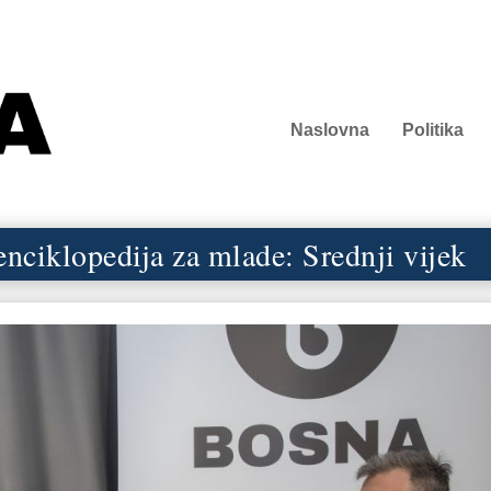
Naslovna
Politika
enciklopedija za mlade: Srednji vijek