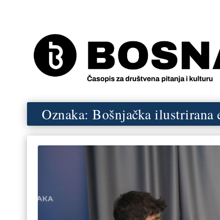
Oznaka:
Bošnjačka ilustrirana 