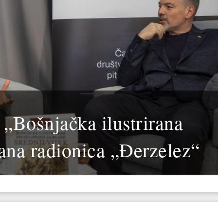
„Bošnjačka ilustrirana
žana radionica „Đerzelez“