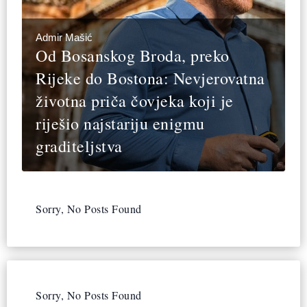
Admir Mašić
Od Bosanskog Broda, preko
Rijeke do Bostona: Nevjerovatna
životna priča čovjeka koji je
riješio najstariju enigmu
graditeljstva
Sorry, No Posts Found
Sorry, No Posts Found