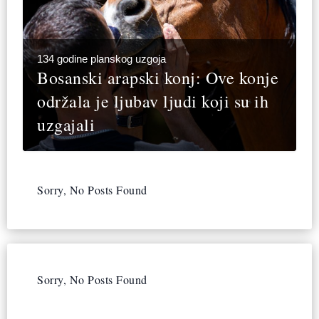
134 godine planskog uzgoja
Bosanski arapski konj: Ove konje
održala je ljubav ljudi koji su ih
uzgajali
Sorry, No Posts Found
Sorry, No Posts Found