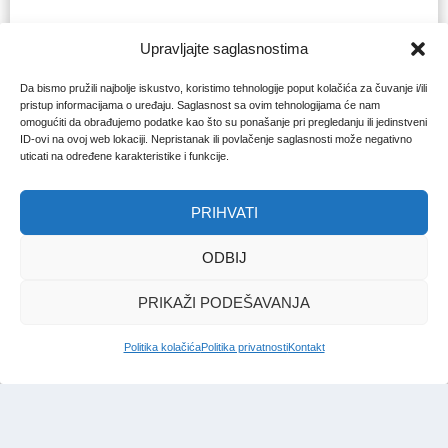
Upravljajte saglasnostima
Da bismo pružili najbolje iskustvo, koristimo tehnologije poput kolačića za čuvanje i/ili
pristup informacijama o uređaju. Saglasnost sa ovim tehnologijama će nam
omogućiti da obrađujemo podatke kao što su ponašanje pri pregledanju ili jedinstveni
ID-ovi na ovoj web lokaciji. Nepristanak ili povlačenje saglasnosti može negativno
uticati na određene karakteristike i funkcije.
PRIHVATI
ODBIJ
PRIKAŽI PODEŠAVANJA
Politika kolačića
Politika privatnosti
Kontakt