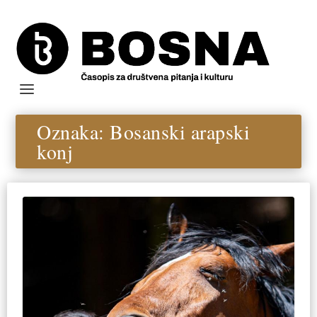
Oznaka:
Bosanski arapski
konj