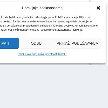
Upravljajte saglasnostima
li najbolje iskustvo, koristimo tehnologije poput kolačića za čuvanje i/ili pristup
 o uređaju. Saglasnost sa ovim tehnologijama će nam omogućiti da obrađujemo
o su ponašanje pri pregledanju ili jedinstveni ID-ovi na ovoj web lokaciji. Nepristanak
 saglasnosti može negativno uticati na određene karakteristike i funkcije.
HVATI
ODBIJ
PRIKAŽI PODEŠAVANJA
Politika kolačića
Politika privatnosti
Kontakt