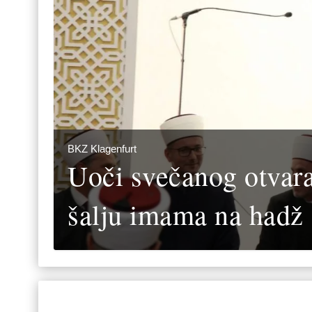
BKZ Klagenfurt
Uoči svečanog otvara
šalju imama na hadž