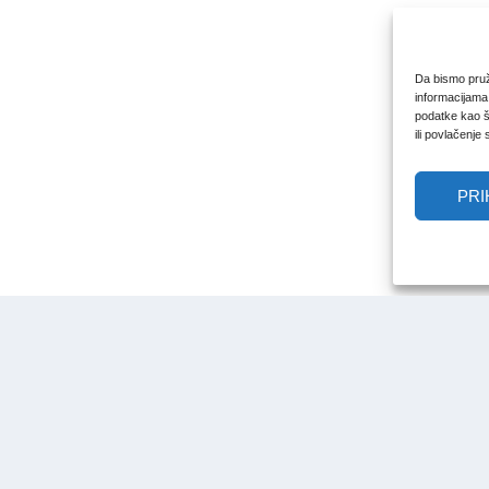
Da bismo pruži
informacijama
podatke kao št
ili povlačenje
PRI