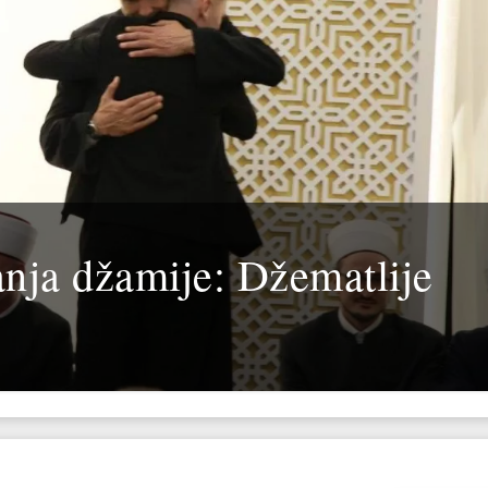
nja džamije: Džematlije