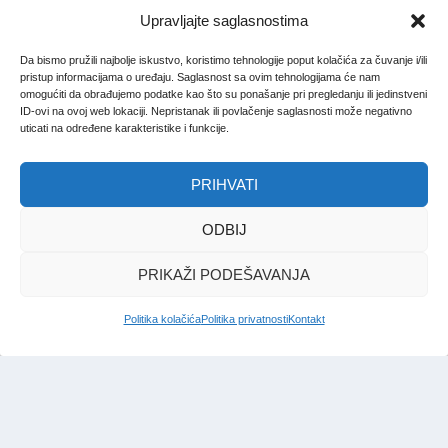
Upravljajte saglasnostima
Da bismo pružili najbolje iskustvo, koristimo tehnologije poput kolačića za čuvanje i/ili
pristup informacijama o uređaju. Saglasnost sa ovim tehnologijama će nam
omogućiti da obrađujemo podatke kao što su ponašanje pri pregledanju ili jedinstveni
ID-ovi na ovoj web lokaciji. Nepristanak ili povlačenje saglasnosti može negativno
uticati na određene karakteristike i funkcije.
PRIHVATI
ODBIJ
PRIKAŽI PODEŠAVANJA
Politika kolačića
Politika privatnosti
Kontakt