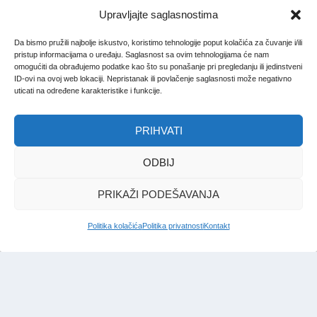
Upravljajte saglasnostima
Da bismo pružili najbolje iskustvo, koristimo tehnologije poput kolačića za čuvanje i/ili
pristup informacijama o uređaju. Saglasnost sa ovim tehnologijama će nam
omogućiti da obrađujemo podatke kao što su ponašanje pri pregledanju ili jedinstveni
ID-ovi na ovoj web lokaciji. Nepristanak ili povlačenje saglasnosti može negativno
uticati na određene karakteristike i funkcije.
PRIHVATI
ODBIJ
PRIKAŽI PODEŠAVANJA
Politika kolačića
Politika privatnosti
Kontakt