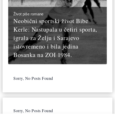
Život piše romane
Neobični sportski život Bibe
Kerle: Nastupala u četiri sporta,
igrala za Želju i Sarajevo
istovremeno i bila jedina
Bosanka na ZOI 1984.
Sorry, No Posts Found
Sorry, No Posts Found