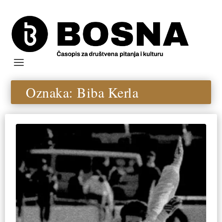
Oznaka:
Biba Kerla