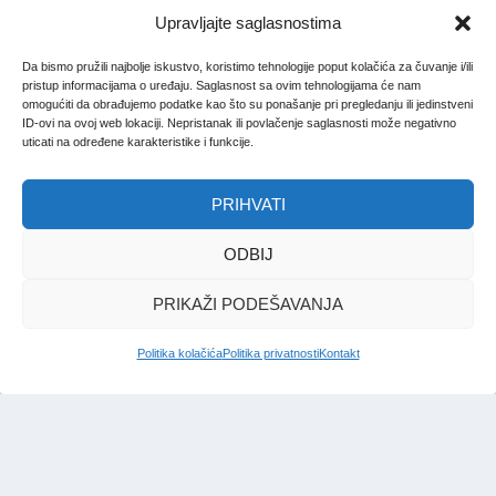
Upravljajte saglasnostima
Da bismo pružili najbolje iskustvo, koristimo tehnologije poput kolačića za čuvanje i/ili
pristup informacijama o uređaju. Saglasnost sa ovim tehnologijama će nam
omogućiti da obrađujemo podatke kao što su ponašanje pri pregledanju ili jedinstveni
ID-ovi na ovoj web lokaciji. Nepristanak ili povlačenje saglasnosti može negativno
uticati na određene karakteristike i funkcije.
PRIHVATI
ODBIJ
PRIKAŽI PODEŠAVANJA
Politika kolačića
Politika privatnosti
Kontakt