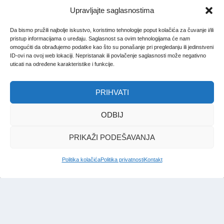
Upravljajte saglasnostima
Da bismo pružili najbolje iskustvo, koristimo tehnologije poput kolačića za čuvanje i/ili
pristup informacijama o uređaju. Saglasnost sa ovim tehnologijama će nam
omogućiti da obrađujemo podatke kao što su ponašanje pri pregledanju ili jedinstveni
ID-ovi na ovoj web lokaciji. Nepristanak ili povlačenje saglasnosti može negativno
uticati na određene karakteristike i funkcije.
PRIHVATI
ODBIJ
PRIKAŽI PODEŠAVANJA
Politika kolačića
Politika privatnosti
Kontakt