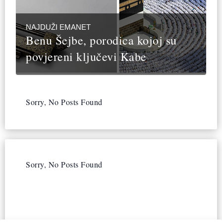
NAJDUŽI EMANET
Benu Šejbe, porodica kojoj su
povjereni ključevi Kabe
Sorry, No Posts Found
Sorry, No Posts Found