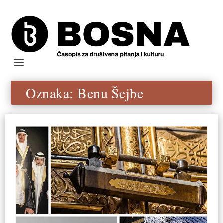
Oznaka:
Benu Šejbe