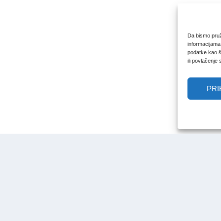
Da bismo pruži
informacijama
podatke kao št
ili povlačenje
PRI