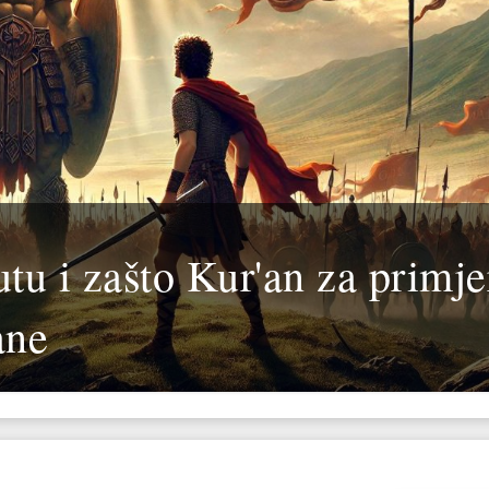
utu i zašto Kur'an za primje
ane