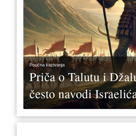
Poučna kazivanja
Priča o Talutu i Džal
često navodi Israelić