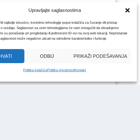
Upravljajte saglasnostima
li najbolje iskustvo, koristimo tehnologije poput kolačića za čuvanje i/ili pristup
 o uređaju. Saglasnost sa ovim tehnologijama će nam omogućiti da obrađujemo
o su ponašanje pri pregledanju ili jedinstveni ID-ovi na ovoj web lokaciji. Nepristanak
 saglasnosti može negativno uticati na određene karakteristike i funkcije.
HVATI
ODBIJ
PRIKAŽI PODEŠAVANJA
Politika kolačića
Politika privatnosti
Kontakt