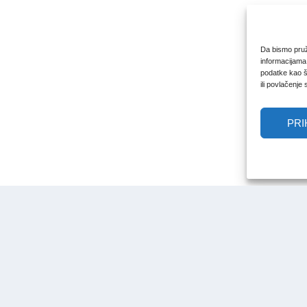
Da bismo pruži
informacijama
podatke kao št
ili povlačenje
PRI