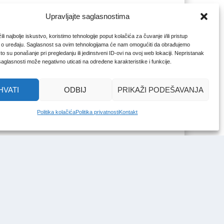
Upravljajte saglasnostima
li najbolje iskustvo, koristimo tehnologije poput kolačića za čuvanje i/ili pristup
 o uređaju. Saglasnost sa ovim tehnologijama će nam omogućiti da obrađujemo
o su ponašanje pri pregledanju ili jedinstveni ID-ovi na ovoj web lokaciji. Nepristanak
 saglasnosti može negativno uticati na određene karakteristike i funkcije.
HVATI
ODBIJ
PRIKAŽI PODEŠAVANJA
Politika kolačića
Politika privatnosti
Kontakt