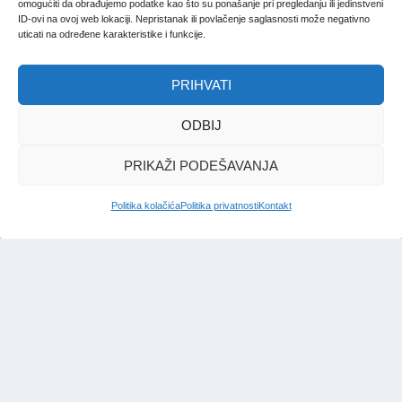
omogućiti da obrađujemo podatke kao što su ponašanje pri pregledanju ili jedinstveni
ID-ovi na ovoj web lokaciji. Nepristanak ili povlačenje saglasnosti može negativno
uticati na određene karakteristike i funkcije.
Izložba povodom rođendana
Slikarstvo čistine Behaudina
PRIHVATI
Selmanovića
ODBIJ
Redakcija Bosna
|
11. maj. 2025.
PRIKAŽI PODEŠAVANJA
Politika kolačića
Politika privatnosti
Kontakt