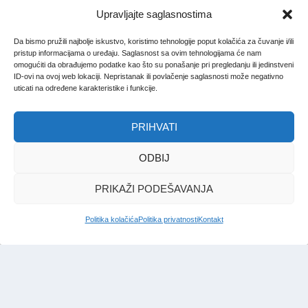
Upravljajte saglasnostima
Da bismo pružili najbolje iskustvo, koristimo tehnologije poput kolačića za čuvanje i/ili
pristup informacijama o uređaju. Saglasnost sa ovim tehnologijama će nam
omogućiti da obrađujemo podatke kao što su ponašanje pri pregledanju ili jedinstveni
ID-ovi na ovoj web lokaciji. Nepristanak ili povlačenje saglasnosti može negativno
uticati na određene karakteristike i funkcije.
PRIHVATI
ODBIJ
PRIKAŽI PODEŠAVANJA
Politika kolačića
Politika privatnosti
Kontakt