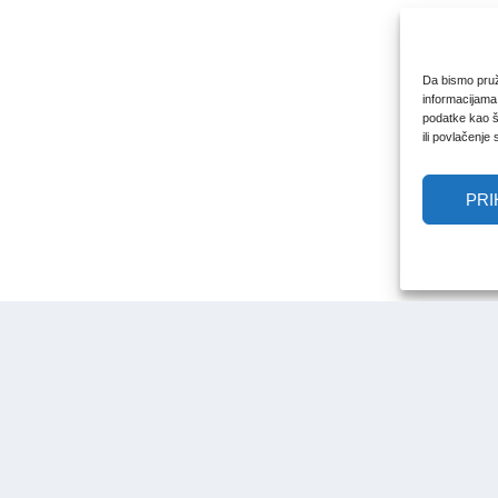
Da bismo pruži
informacijama
podatke kao št
ili povlačenje
PRI