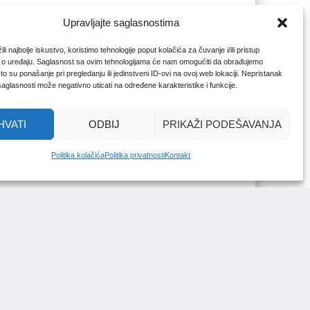
Upravljajte saglasnostima
li najbolje iskustvo, koristimo tehnologije poput kolačića za čuvanje i/ili pristup
 o uređaju. Saglasnost sa ovim tehnologijama će nam omogućiti da obrađujemo
o su ponašanje pri pregledanju ili jedinstveni ID-ovi na ovoj web lokaciji. Nepristanak
 saglasnosti može negativno uticati na određene karakteristike i funkcije.
HVATI
ODBIJ
PRIKAŽI PODEŠAVANJA
Politika kolačića
Politika privatnosti
Kontakt