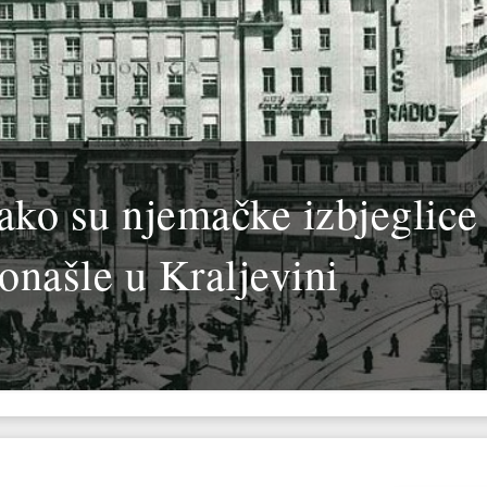
ako su njemačke izbjeglice
ronašle u Kraljevini