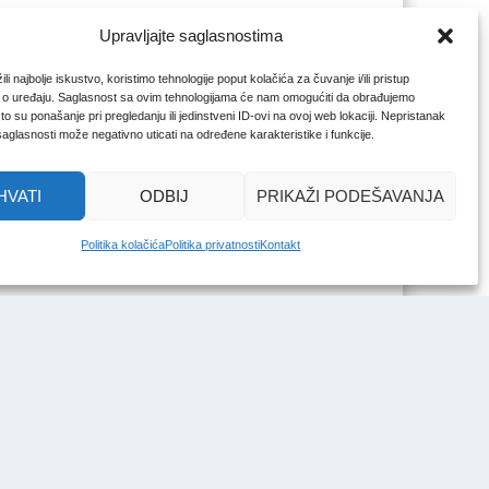
Upravljajte saglasnostima
li najbolje iskustvo, koristimo tehnologije poput kolačića za čuvanje i/ili pristup
 o uređaju. Saglasnost sa ovim tehnologijama će nam omogućiti da obrađujemo
o su ponašanje pri pregledanju ili jedinstveni ID-ovi na ovoj web lokaciji. Nepristanak
 saglasnosti može negativno uticati na određene karakteristike i funkcije.
HVATI
ODBIJ
PRIKAŽI PODEŠAVANJA
Politika kolačića
Politika privatnosti
Kontakt