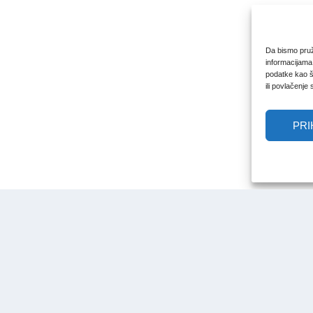
Da bismo pruži
informacijama
podatke kao št
ili povlačenje
PRI