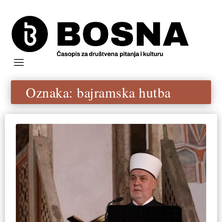
Oznaka:
bajramska hutba