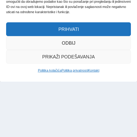
omogućiti da obrađujemo podatke kao što su ponašanje pri pregledanju ili jedinstveni
ID-ovi na ovoj web lokaciji. Nepristanak ili povlačenje saglasnosti može negativno
uticati na određene karakteristike i funkcije.
PRIHVATI
ODBIJ
PRIKAŽI PODEŠAVANJA
Politika kolačića
Politika privatnosti
Kontakt
IMPRESSUM
|
UVJETI KORIŠTENJA
|
POLITIKA PRIVATNOSTI
|
KONTAKT
|
ČASOPIS