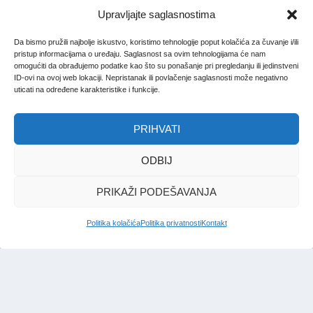
Upravljajte saglasnostima
Da bismo pružili najbolje iskustvo, koristimo tehnologije poput kolačića za čuvanje i/ili
pristup informacijama o uređaju. Saglasnost sa ovim tehnologijama će nam
omogućiti da obrađujemo podatke kao što su ponašanje pri pregledanju ili jedinstveni
ID-ovi na ovoj web lokaciji. Nepristanak ili povlačenje saglasnosti može negativno
uticati na određene karakteristike i funkcije.
PRIHVATI
ODBIJ
PRIKAŽI PODEŠAVANJA
Politika kolačića
Politika privatnosti
Kontakt