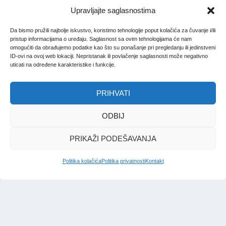
Upravljajte saglasnostima
Da bismo pružili najbolje iskustvo, koristimo tehnologije poput kolačića za čuvanje i/ili
pristup informacijama o uređaju. Saglasnost sa ovim tehnologijama će nam
omogućiti da obrađujemo podatke kao što su ponašanje pri pregledanju ili jedinstveni
ID-ovi na ovoj web lokaciji. Nepristanak ili povlačenje saglasnosti može negativno
uticati na određene karakteristike i funkcije.
PRIHVATI
ODBIJ
PRIKAŽI PODEŠAVANJA
Politika kolačića
Politika privatnosti
Kontakt