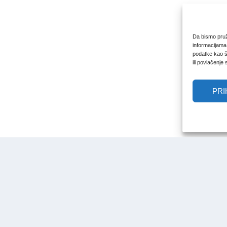
Da bismo pruži
informacijama
podatke kao št
ili povlačenje
PRI