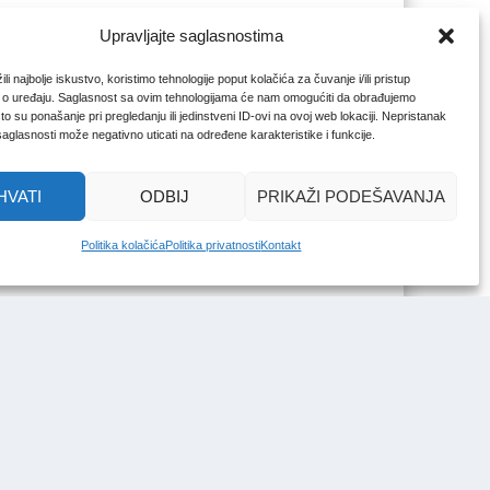
Upravljajte saglasnostima
li najbolje iskustvo, koristimo tehnologije poput kolačića za čuvanje i/ili pristup
 o uređaju. Saglasnost sa ovim tehnologijama će nam omogućiti da obrađujemo
o su ponašanje pri pregledanju ili jedinstveni ID-ovi na ovoj web lokaciji. Nepristanak
 saglasnosti može negativno uticati na određene karakteristike i funkcije.
HVATI
ODBIJ
PRIKAŽI PODEŠAVANJA
Politika kolačića
Politika privatnosti
Kontakt